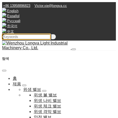
+86 13958896823
Victor.xie@longva.cc
English
Español
Русский
한국어
中文
탐색
홈
제품
위생 밸브
위생 볼 밸브
위생 나비 밸브
위생 체크 밸브
위생 격막 밸브
안전 밸브