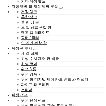
기타 위생 밸브
저장 탱크 와 저장 탱크 부품
저장 탱크
혼합 탱크
클 렌 징 볼
오 일 탱크 관찰 창
맨홀 캡 플레이트
필터 / 필터
인 라인 관찰 창
위생 관 부재
세 겹 집게
위생 수치 제어 커 넥 터
위생 코너
위생 3 통
위생 감속 기
위생 형 디지털 제어 카드 밴드 와 어댑터
파이프 와 크레인
스패너
위생 펌프
위생 원심 펌프
위생 환류 펌프 (자동 흡수 펌프)