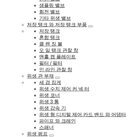
샘플링 밸브
회전 밸브
기타 위생 밸브
저장 탱크 와 저장 탱크 부품
저장 탱크
혼합 탱크
클 렌 징 볼
오 일 탱크 관찰 창
맨홀 캡 플레이트
필터 / 필터
인 라인 관찰 창
위생 관 부재
세 겹 집게
위생 수치 제어 커 넥 터
위생 코너
위생 3 통
위생 감속 기
위생 형 디지털 제어 카드 밴드 와 어댑터
파이프 와 크레인
스패너
위생 펌프