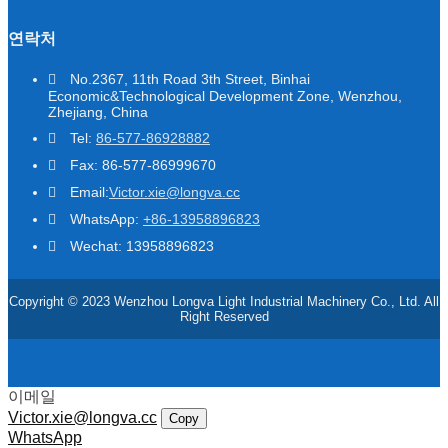
연락처
No.2367, 11th Road 3th Street, Binhai
Economic&Technological Development Zone, Wenzhou,
Zhejiang, China
Tel:
86-577-86928882
Fax: 86-577-86999670
Email:
Victor.xie@longva.cc
WhatsApp:
+86-13958896823
Wechat: 13958896823
Copyright © 2023 Wenzhou Longva Light Industrial Machinery Co., Ltd. All
Right Reserved
이메일
Victor.xie@longva.cc
Copy
WhatsApp