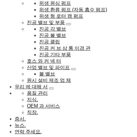
위생 원심 펌프
위생 환류 펌프 (자동 흡수 펌프)
위생 형 로터 캠 펌프
진공 밸브 및 부품
진공 각 밸브
진공 볼 밸브
진공 클립
진공 커 브 삼 통 이경 관
진공 기타 부품
호스 와 커 넥 터
산업 밸브 및 파이프
볼 밸브
원시 설비 제조 업 체
우리 에 대해 서
품질 관리
지식.
OEM 과 서비스
직장.
증서.
뉴스.
연락 주세요.