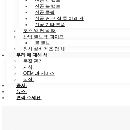
진공 각 밸브
진공 볼 밸브
진공 클립
진공 커 브 삼 통 이경 관
진공 기타 부품
호스 와 커 넥 터
산업 밸브 및 파이프
볼 밸브
원시 설비 제조 업 체
우리 에 대해 서
품질 관리
지식.
OEM 과 서비스
직장.
증서.
뉴스.
연락 주세요.