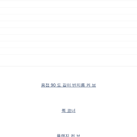
용접 90 도 길이 반지름 커 브
퀵 코너
플랜지 커 브