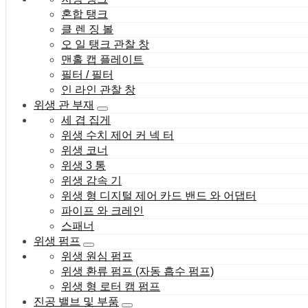
혼합 탱크
클 렌 징 볼
오 일 탱크 관찰 창
맨홀 캡 플레이트
필터 / 필터
인 라인 관찰 창
위생 관 부재
세 겹 집게
위생 수치 제어 커 넥 터
위생 코너
위생 3 통
위생 감속 기
위생 형 디지털 제어 카드 밴드 와 어댑터
파이프 와 크레인
스패너
위생 펌프
위생 원심 펌프
위생 환류 펌프 (자동 흡수 펌프)
위생 형 로터 캠 펌프
진공 밸브 및 부품