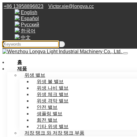
+86 13958896823
Victor.xie@longva.cc
English
Español
Русский
한국어
中文
홈
제품
위생 밸브
위생 볼 밸브
위생 나비 밸브
위생 체크 밸브
위생 격막 밸브
안전 밸브
샘플링 밸브
회전 밸브
기타 위생 밸브
저장 탱크 와 저장 탱크 부품