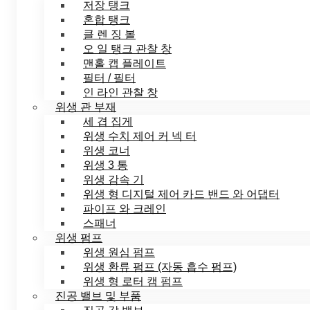
저장 탱크
혼합 탱크
클 렌 징 볼
오 일 탱크 관찰 창
맨홀 캡 플레이트
필터 / 필터
인 라인 관찰 창
위생 관 부재
세 겹 집게
위생 수치 제어 커 넥 터
위생 코너
위생 3 통
위생 감속 기
위생 형 디지털 제어 카드 밴드 와 어댑터
파이프 와 크레인
스패너
위생 펌프
위생 원심 펌프
위생 환류 펌프 (자동 흡수 펌프)
위생 형 로터 캠 펌프
진공 밸브 및 부품