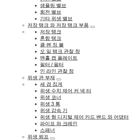
샘플링 밸브
회전 밸브
기타 위생 밸브
저장 탱크 와 저장 탱크 부품
저장 탱크
혼합 탱크
클 렌 징 볼
오 일 탱크 관찰 창
맨홀 캡 플레이트
필터 / 필터
인 라인 관찰 창
위생 관 부재
세 겹 집게
위생 수치 제어 커 넥 터
위생 코너
위생 3 통
위생 감속 기
위생 형 디지털 제어 카드 밴드 와 어댑터
파이프 와 크레인
스패너
위생 펌프