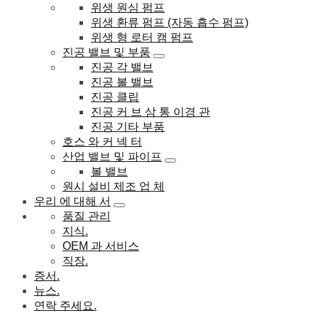
위생 원심 펌프
위생 환류 펌프 (자동 흡수 펌프)
위생 형 로터 캠 펌프
진공 밸브 및 부품
진공 각 밸브
진공 볼 밸브
진공 클립
진공 커 브 삼 통 이경 관
진공 기타 부품
호스 와 커 넥 터
산업 밸브 및 파이프
볼 밸브
원시 설비 제조 업 체
우리 에 대해 서
품질 관리
지식.
OEM 과 서비스
직장.
증서.
뉴스.
연락 주세요.