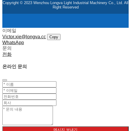
Copyright © 2023 Wenzhou Longva Light Industrial Machinery Co., Ltd. All
Right Reserved
이메일
Victor.xie@longva.cc
Copy
WhatsApp
문의
전화
온라인 문의
메시지 보내기