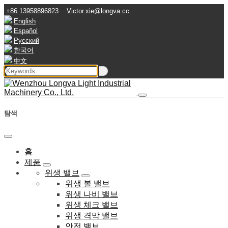
+86 13958896823
Victor.xie@longva.cc
English
Español
Русский
한국어
中文
탐색
홈
제품
위생 밸브
위생 볼 밸브
위생 나비 밸브
위생 체크 밸브
위생 격막 밸브
안전 밸브