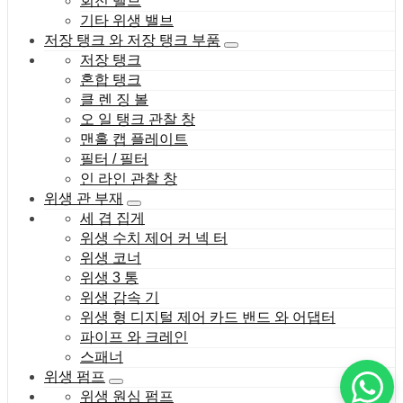
회전 밸브
기타 위생 밸브
저장 탱크 와 저장 탱크 부품
저장 탱크
혼합 탱크
클 렌 징 볼
오 일 탱크 관찰 창
맨홀 캡 플레이트
필터 / 필터
인 라인 관찰 창
위생 관 부재
세 겹 집게
위생 수치 제어 커 넥 터
위생 코너
위생 3 통
위생 감속 기
위생 형 디지털 제어 카드 밴드 와 어댑터
파이프 와 크레인
스패너
위생 펌프
위생 원심 펌프